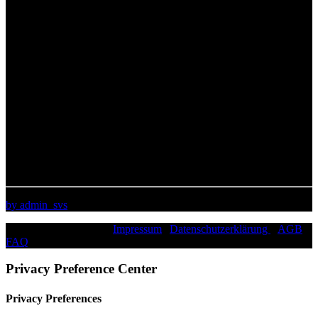
by admin_svs
©2026 Paddy Schmitt |
Impressum
|
Datenschutzerklärung
|
AGB
|
FAQ
|
Privacy Preference Center
Privacy Preferences