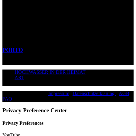
PORTO
HOCHWASSER IN DER HEIMAT
ART
©2026 Paddy Schmitt |
Impressum
|
Datenschutzerklärung
|
AGB
|
FAQ
|
Privacy Preference Center
Privacy Preferences
YouTube