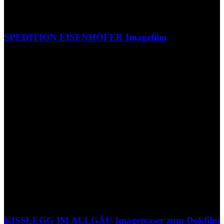
SPEDITION EISENHÖFER Imagefilm
KISSLEGG IM ALLGÄU Imageteaser zum Dokfilm