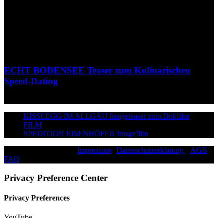
ECHT BODENSEE Teaser zum Kulinarischen
Speed-Dating
KISSLEGG IM ALLGÄU Imageteaser zum Dokfilm
FILM
SPEDITION EISENHÖFER Imagefilm
©2026 Paddy Schmitt |
Impressum
|
Datenschutzerklärung
|
AGB
|
FAQ
|
Privacy Preference Center
Privacy Preferences
YouTube