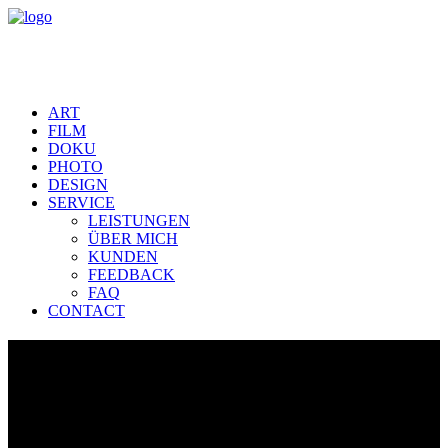
ART
FILM
DOKU
PHOTO
DESIGN
SERVICE
LEISTUNGEN
ÜBER MICH
KUNDEN
FEEDBACK
FAQ
CONTACT
CROATIA (HRV) Moodfilm