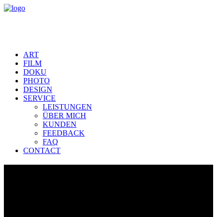
ART
FILM
DOKU
PHOTO
DESIGN
SERVICE
LEISTUNGEN
ÜBER MICH
KUNDEN
FEEDBACK
FAQ
CONTACT
KISSLEGG IM ALLGÄU Imageteaser
zum Dokfilm
Der Kißlegger Imagefilm wurde ausschließlich mit einheimischen
Protagonisten gedreht. Der Kurzfilm ist auch Trailer für den 90-