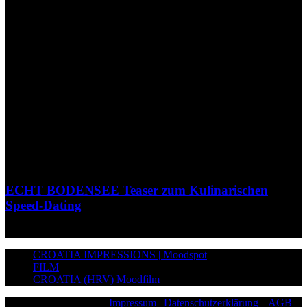
ECHT BODENSEE Teaser zum Kulinarischen
Speed-Dating
CROATIA IMPRESSIONS | Moodspot
FILM
CROATIA (HRV) Moodfilm
©2026 Paddy Schmitt |
Impressum
|
Datenschutzerklärung
|
AGB
|