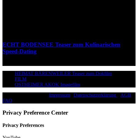
ECHT BODENSEE Teaser zum Kulinarischen
Speed-Dating
HEIMAT BÄRENWEILER Teaser zum Dokfilm
FILM
OSTHEIMER AKOK Imagefilm
©2026 Paddy Schmitt |
Impressum
|
Datenschutzerklärung
|
AGB
|
FAQ
|
Privacy Preference Center
Privacy Preferences
YouTube