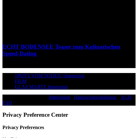
ECHT BODENSEE Teaser zum Kulinarischen
Speed-Dating
SPOTS VOM SÜDEN | Imagespot
FILM
GLAS MARTE Imagespot
©2026 Paddy Schmitt |
Impressum
|
Datenschutzerklärung
|
AGB
|
FAQ
|
Privacy Preference Center
Privacy Preferences