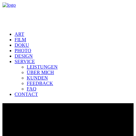
ART
FILM
DOKU
PHOTO
DESIGN
SERVICE
LEISTUNGEN
ÜBER MICH
KUNDEN
FEEDBACK
FAQ
CONTACT
FERIENREGION OWINGEN Imagefilm