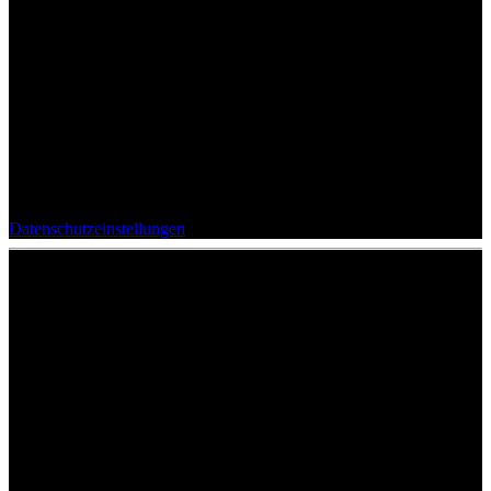
Dieser Inhalt ist blockiert. Bitte überprüfen Sie Ihre
Datenschutzeinstellungen
.
Verwandte Beiträge