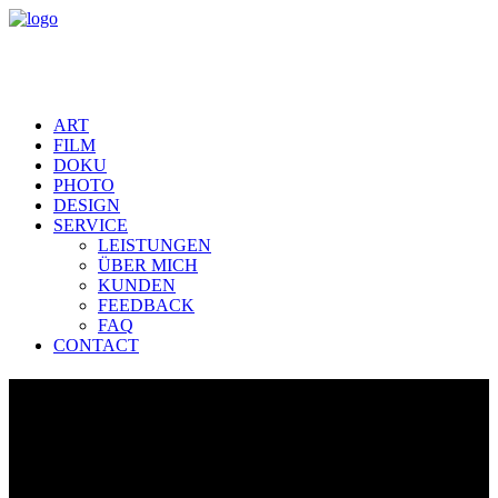
ART
FILM
DOKU
PHOTO
DESIGN
SERVICE
LEISTUNGEN
ÜBER MICH
KUNDEN
FEEDBACK
FAQ
CONTACT
Allgäuer Winter | Impressionn
aus der Luft und vom Boden
Beeindruckende Landschaftsaufnahmen zum Dahinschmelzen.